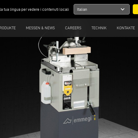
expand_more
la tua lingua per vedere i contenuti locali
Italian
RODUKTE
MESSEN & NEWS
CAREERS
TECHNIK
KONTAKTE