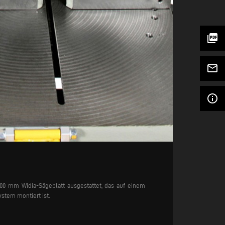
picture_as_pdf
mail_outline
info_outline
00 mm Widia-Sägeblatt ausgestattet, das auf einem
stem montiert ist.