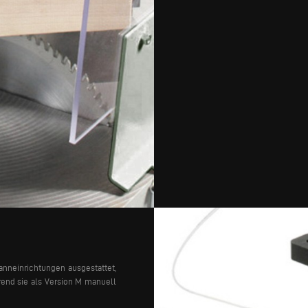
anneinrichtungen ausgestattet,
rend sie als Version M manuell