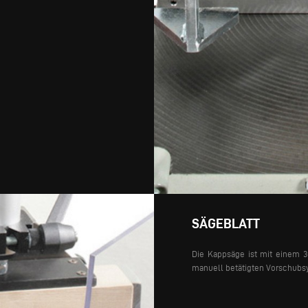
SÄGEBLATT
Die Kappsäge ist mit einem 3
manuell betätigten Vorschubsy