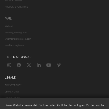
PRODUKTFINDER
PRODUKTE VON A BIS Z
MAIL
Webmail
service@emmegi.com
webmaster@emmegi.com
info@emmegi.com
FINDEN SIE UNS AUF
LEGALE
PRIVACY POLICY
LEGAL NOTES
COOKIE POLICY
GENERAL TERMS AND CONDITIONS OF SALE
Diese Website verwendet Cookies oder ähnliche Technologien für technische