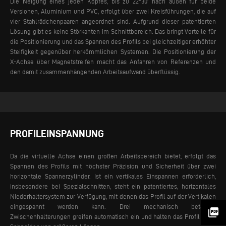
Die Neigung eines jeden Kopfes, bis zu 22°30‘ nach außen für beide
Versionen, Aluminium und PVC, erfolgt über zwei Kreisführungen, die auf
vier Stahlrädchenpaaren angeordnet sind. Aufgrund dieser patentierten
Lösung gibt es keine Störkanten im Schnittbereich. Das bringt Vorteile für
die Positionierung und das Spannen des Profils bei gleichzeitiger erhöhter
Steifigkeit gegenüber herkömmlichen Systemen.
Die Positionierung der
X-Achse über Magnetstreifen macht das Anfahren von Referenzen und
den damit zusammenhängenden Arbeitsaufwand überflüssig.
PROFILEINSPANNUNG
Da die virtuelle Achse einen großen Arbeitsbereich bietet, erfolgt das
Spannen des Profils mit höchster Präzision und Sicherheit über zwei
horizontale Spannerzylinder. Ist ein vertikales Einspannen erforderlich,
insbesondere bei Spezialschnitten, steht ein patentiertes, horizontales
Niederhaltersystem zur Verfügung, mit denen das Profil auf der Vertikalen
eingespannt werden kann.
Drei mechanisch betätigte
picture_as_pdf
Zwischenhalterungen greifen automatisch ein und halten das Profil beim