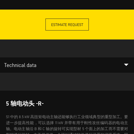
ESTIMATE REQUEST
arrow_drop_down
Technical data
5 轴电动头 -R-
S1 中的 8.5 kW 高扭矩电动主轴还能够执行工业领域典型的重型加工。要
进一步提高性能，可以选择 11 kW 并带有用于刚性攻丝编码器的电动主
轴。电动主轴沿 B 和 C 轴的旋转可实现型材 5 个面上的加工而不需要对