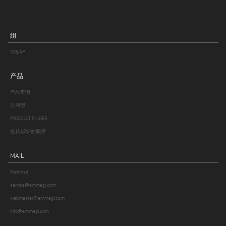
组
VOILÀP
产品
产品范围
应用型
PRODUCT FINDER
按从A到Z的顺序
MAIL
Webmail
service@emmegi.com
webmaster@emmegi.com
info@emmegi.com