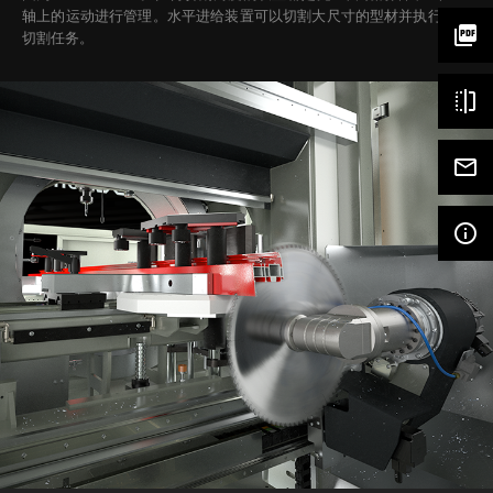
轴上的运动进行管理。水平进给装置可以切割大尺寸的型材并执行特殊
picture_as_pdf
切割任务。
flip
mail_outline
info_outline