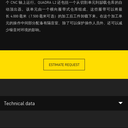
个 CNC 轴上运行。QUADRA L2 还包括一个从切割单元到缷载仓库的自
动顶出器。该单元由一个横向履带式仓库组成、这些履带可以将最
长 4.000 毫米（7.500 毫米可选）的加工后工件卸载下来。在这个加工单
元的操作中间部分配备有隔音室、除了可以保护操作人员外、还可以减
少噪音对环境的影响。
ESTIMATE REQUEST
arrow_drop_down
Technical data