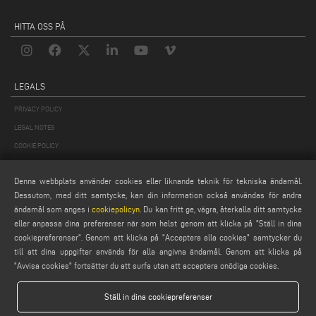
HITTA OSS PÅ
LEGALS
PRIVACY POLICY
LEGAL NOTES
COOKIE POLICY
GENERAL TERMS AND CONDITIONS OF SALE
Denna webbplats använder cookies eller liknande teknik för tekniska ändamål.
ALLMÄNNA DISTRIBUTIONSVILLKOR
Dessutom, med ditt samtycke, kan din information också användas för andra
COOKIES-INSTÄLLNINGAR
ändamål som anges i
cookiepolicyn
. Du kan fritt ge, vägra, återkalla ditt samtycke
eller anpassa dina preferenser när som helst genom att klicka på "Ställ in dina
cookiepreferenser". Genom att klicka på "Acceptera alla cookies" samtycker du
till att dina uppgifter används för alla angivna ändamål. Genom att klicka på
"Avvisa cookies" fortsätter du att surfa utan att acceptera onödiga cookies.
Ställ in dina cookiepreferenser
Emmegi S.p.a. - Via Archimede, 10 - 41019 - Limidi di Soliera (MO) - ITALY -