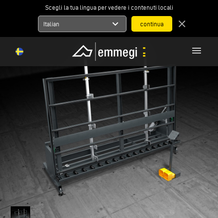
Scegli la tua lingua per vedere i contenuti locali
expand_more
close
Italian
menu