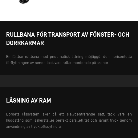
RULLBANA FÖR TRANSPORT AV FÖNSTER- OCH
DÖRRKARMAR
En fällbar rullbana med pneumatisk tiltning möjliggör den horisontella
förflyttningen av ramen tack vare rullar monterade på skenor.
LÅSNING AV RAM
Bordets låssystem sker på ett självcentrerande sätt, tack vare en
kuggstång som säkerställer perfekt parallellitet och jämnt tryck genom
användning av tryckluftscylindrar.