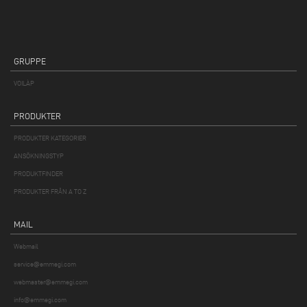
GRUPPE
VOILÀP
PRODUKTER
PRODUKTER KATEGORIER
ANSÖKNINGSTYP
PRODUKTFINDER
PRODUKTER FRÅN A TO Z
MAIL
Webmail
service@emmegi.com
webmaster@emmegi.com
info@emmegi.com